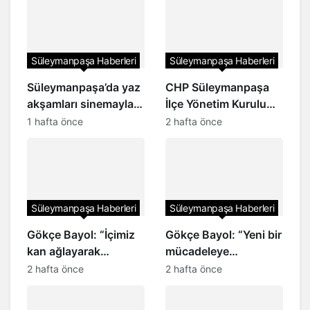
Süleymanpaşa Haberleri
Süleymanpaşa Haberleri
Süleymanpaşa’da yaz
CHP Süleymanpaşa
akşamları sinemayla
İlçe Yönetim Kurulu
renkleniyor
listesi açıklandı
1 hafta önce
2 hafta önce
Süleymanpaşa Haberleri
Süleymanpaşa Haberleri
Gökçe Bayol: “İçimiz
Gökçe Bayol: “Yeni bir
kan ağlayarak
mücadeleye
CHP’den istifa
başlıyoruz!”
2 hafta önce
2 hafta önce
ediyoruz”