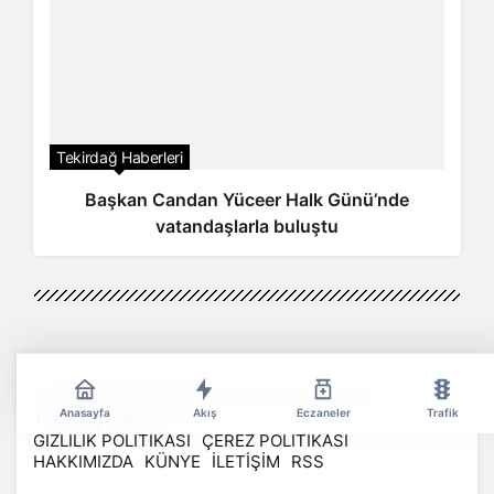
Tekirdağ Haberleri
Başkan Candan Yüceer Halk Günü’nde
vatandaşlarla buluştu
Since 2025, © Telif Hakkı Tüm Hakları Saklıdır
Anasayfa
Akış
Eczaneler
Trafik
Tekirdağ Haberler
GİZLİLİK POLİTİKASI
ÇEREZ POLİTİKASI
HAKKIMIZDA
KÜNYE
İLETİŞİM
RSS