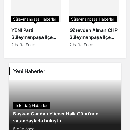
Süleymanpaşa Haberleri
Süleymanpaşa Haberleri
YENİ Parti
Görevden Alınan CHP
Süleymanpaşa İlçe
Süleymanpaşa İlçe
Başkanı Gökçe Bayol:
örgütünden Mert
2 hafta önce
2 hafta önce
Halkın iktidarını
Yılmaz’a destek
kuracağız
Yeni Haberler
Tekirdağ Haberleri
Başkan Candan Yüceer Halk Günü’nde
vatandaşlarla buluştu
5 gün önce