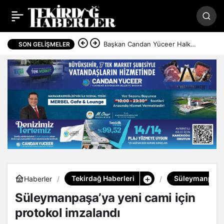
Süleymanpaşa’ya yeni
Paylaş
cami için protokol
Başkan Candan Yüceer Halk
SON GELIŞMELER
Günü’nde vatandaşlarla buluştu
imzalandı
Tekirdağ Haberleri
Süleymanpaşa 
Haberler
Süleymanpaşa’ya yeni cami için
protokol imzalandı