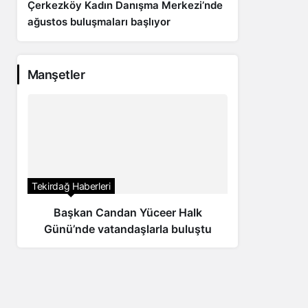
Çerkezköy Kadın Danışma Merkezi’nde
ağustos buluşmaları başlıyor
Manşetler
Tekirdağ Haberleri
Tekirdağ H
Başkan Candan Yüceer Halk
TESKİ’
Günü’nde vatandaşlarla buluştu