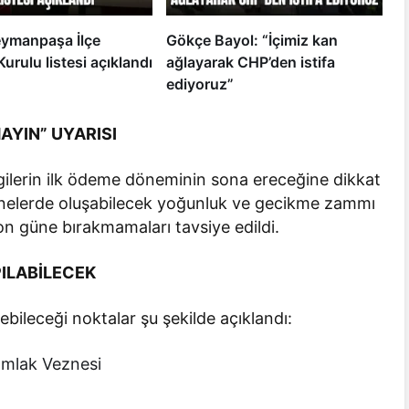
ymanpaşa İlçe
Gökçe Bayol: “İçimiz kan
urulu listesi açıklandı
ağlayarak CHP’den istifa
ediyoruz”
YIN” UYARISI
vergilerin ilk ödeme döneminin sona ereceğine dikkat
znelerde oluşabilecek yoğunluk ve gecikme zammı
son güne bırakmamaları tavsiye edildi.
ILABİLECEK
bileceği noktalar şu şekilde açıklandı:
Emlak Veznesi