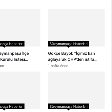
paşa Haberleri
Süleymanpaşa Haberleri
eymanpaşa İlçe
Gökçe Bayol: “İçimiz kan
Kurulu listesi
ağlayarak CHP’den istifa
ı
ediyoruz”
nce
1 hafta önce
paşa Haberleri
Süleymanpaşa Haberleri