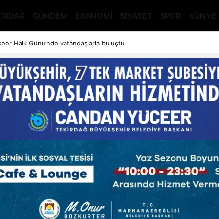
KİRDAĞ
GÜNDEM
EKONOMİ
SİYASET
SPOR
KÜNYE
eer Halk Günü’nde vatandaşlarla buluştu