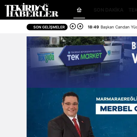
SON DAKİKA
TE
18:49
Başkan Candan Yüc
SON GELIŞMELER