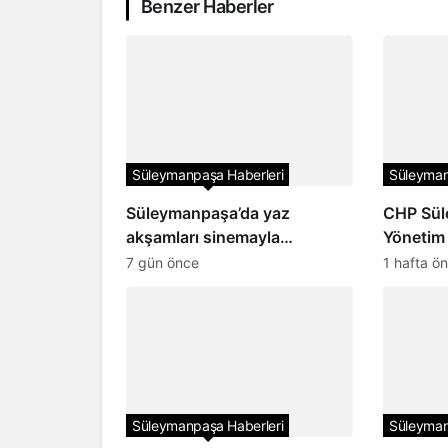
Benzer Haberler
Süleymanpaşa Haberleri
Süleyman
Süleymanpaşa’da yaz
CHP Sül
akşamları sinemayla
Yönetim 
renkleniyor
açıkland
7 gün önce
1 hafta ö
Süleymanpaşa Haberleri
Süleyman