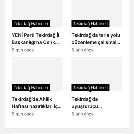
Tekirdağ Haberleri
Tekirdağ Haberleri
YENİ Parti Tekirdağ İl
Tekirdağ’da tarla yolu
Başkanlığı’na Cenk
düzenleme çalışmaları
Boduç atandı
tamamlandı
5 gün önce
5 gün önce
Tekirdağ Haberleri
Tekirdağ Haberleri
Tekirdağ’da Ahilik
Tekirdağ’da
Haftası hazırlıkları için
uyuşturucu
ilk toplantı yapıldı
operasyonu: 8
5 gün önce
5 gün önce
şüpheli tutuklandı