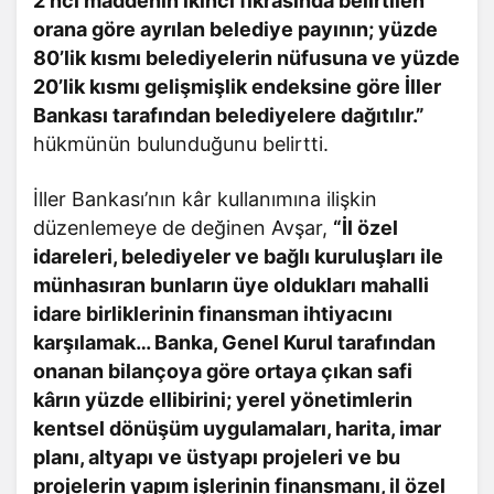
2 nci maddenin ikinci fıkrasında belirtilen
orana göre ayrılan belediye payının; yüzde
80’lik kısmı belediyelerin nüfusuna ve yüzde
20’lik kısmı gelişmişlik endeksine göre İller
Bankası tarafından belediyelere dağıtılır.”
hükmünün bulunduğunu belirtti.
İller Bankası’nın kâr kullanımına ilişkin
düzenlemeye de değinen Avşar,
“İl özel
idareleri, belediyeler ve bağlı kuruluşları ile
münhasıran bunların üye oldukları mahalli
idare birliklerinin finansman ihtiyacını
karşılamak… Banka, Genel Kurul tarafından
onanan bilançoya göre ortaya çıkan safi
kârın yüzde ellibirini; yerel yönetimlerin
kentsel dönüşüm uygulamaları, harita, imar
planı, altyapı ve üstyapı projeleri ve bu
projelerin yapım işlerinin finansmanı, il özel