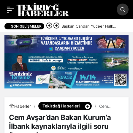
Cem Avşar’dan Bakan
Paylaş
Kurum’a İlbank
Başkan Candan Yüceer Halk
SON GELIŞMELER
Günü’nde vatandaşlarla buluştu
kaynaklarıyla ilgili soru
önergesi
Tekirdağ Haberleri
Haberler
Cem
Avşar’dan
Cem Avşar’dan Bakan Kurum’a
Bakan
Kurum’a
İlbank kaynaklarıyla ilgili soru
İlbank
kaynakları