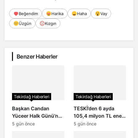
Beğendim
Harika
Haha
Vay
Üzgün
Kızgın
Benzer Haberler
Tekirdağ Haberleri
Tekirdağ Haberleri
Başkan Candan
TESKİ’den 6 ayda
Yüceer Halk Günü’nde
105,4 milyon TL enerji
vatandaşlarla buluştu
tasarrufu
5 gün önce
5 gün önce