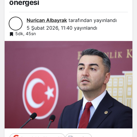
önergesi
yla ilgili
soru
önergesi
Nurican Albayrak
tarafından yayınlandı
5 Şubat 2026, 11:40
yayınlandı
5dk, 45sn